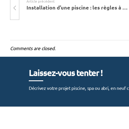
Article précédent
g
Installation d’une piscine : les règles à respecter pour éviter les conflits avec les voisins
n
e
d
Comments are closed.
’
e
Laissez-vous tenter !
a
Décrivez votre projet piscine, spa ou abri, en neu
u
d
e
v