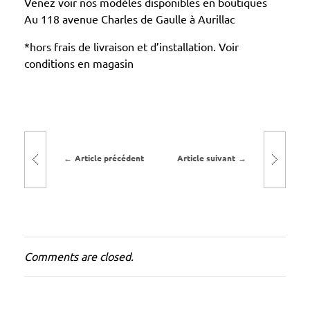
Venez voir nos modèles disponibles en boutiques
O
Au 118 avenue Charles de Gaulle à Aurillac
N
*hors frais de livraison et d’installation. Voir
S
conditions en magasin
P
A
S
S
U
Article précédent
Article suivant
N
R
I
S
E
Comments are closed.