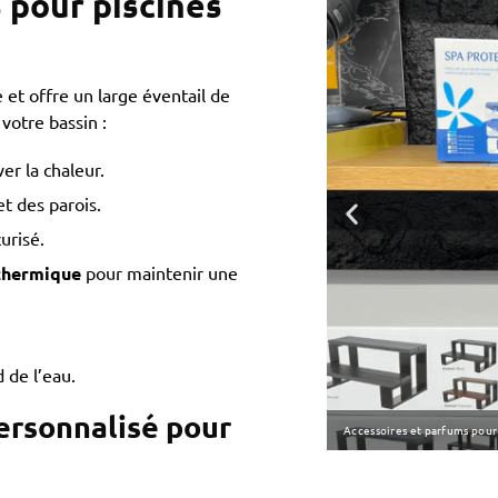
 pour piscines
 et offre un large éventail de
 votre bassin :
er la chaleur.
et des parois.
urisé.
 thermique
pour maintenir une
 de l’eau.
rsonnalisé pour
Accessoires et parfums pour