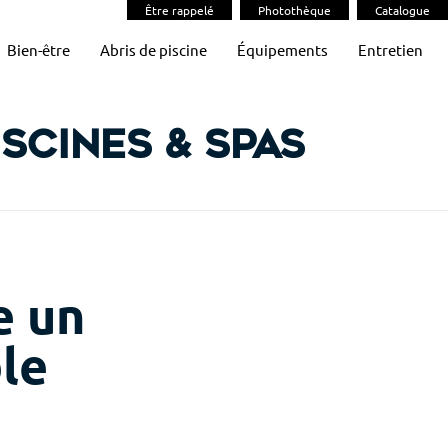
Être rappelé
Photothèque
Catalogue
Bien-être
Abris de piscine
Équipements
Entretien
scines & Spas
e un
le