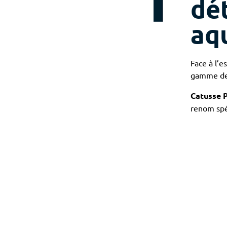
dét
aq
Face à l’
gamme de p
Catusse P
renom spéc