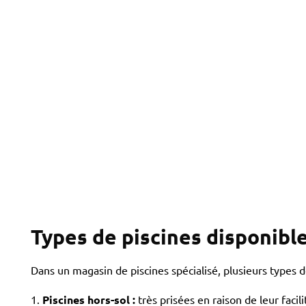
tangulaire 16x5,5m avec plage et lagon grès cérame - © FABRICE FERRER
Types de piscines disponibl
Dans un magasin de piscines spécialisé, plusieurs types de
Piscines hors-sol :
très prisées en raison de leur faci