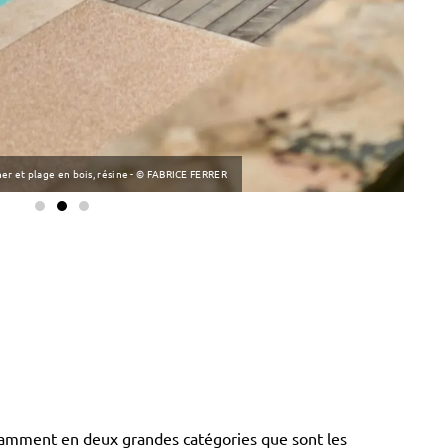
Rénov
ner et plage en bois, résine - © FABRICE FERRER
marge
 notamment en deux grandes catégories que sont les