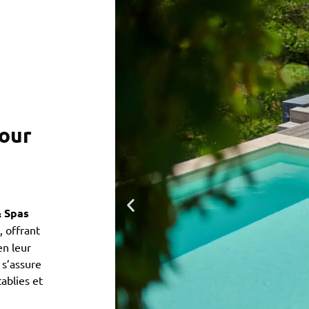
pour
& Spas
, offrant
en leur
 s’assure
tablies et