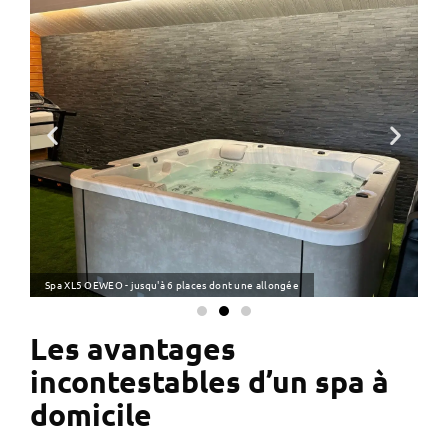
e
Spa XL5 OEWEO - jusqu'à 6 places dont une allongée
Sp
Les avantages
incontestables d’un spa à
domicile