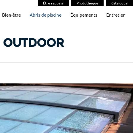
Être rappelé
Photothèque
Catalogue
Bien-être
Abris de piscine
Équipements
Entretien
e outdoor