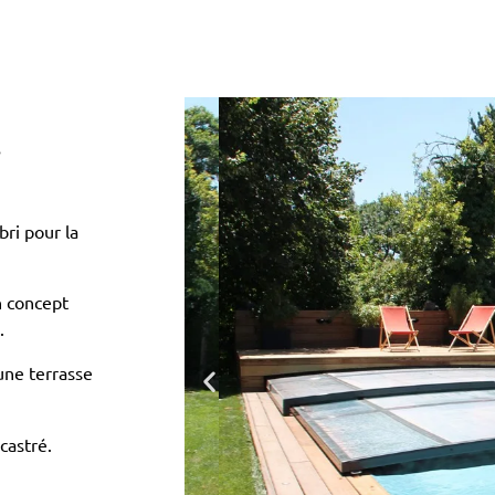
t
ri pour la
n concept
.
une terrasse
castré.