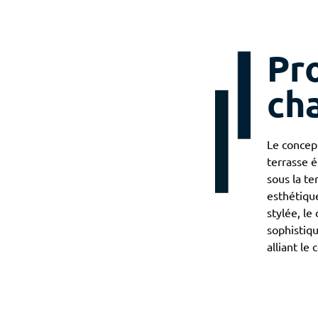
Pr
ch
Le concep
terrasse é
sous la te
esthétiqu
stylée, l
sophistiqu
alliant le 