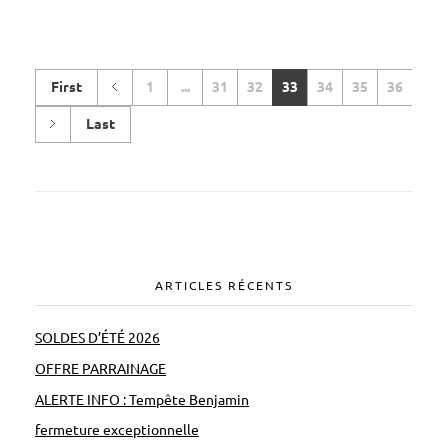
First
1
...
31
32
33
34
35
36
Last
ARTICLES RÉCENTS
SOLDES D’ÉTÉ 2026
OFFRE PARRAINAGE
ALERTE INFO : Tempête Benjamin
fermeture exceptionnelle