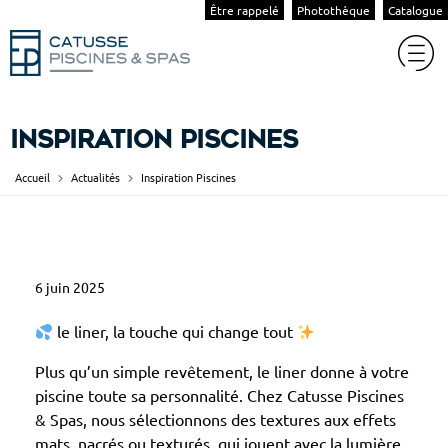
Être rappelé
Photothèque
Catalogue
Inspiration Piscines
Accueil
Actualités
Inspiration Piscines
I
6 juin 2025
n
s
le liner, la touche qui change tout
p
Plus qu’un simple revêtement, le liner donne à votre
i
piscine toute sa personnalité. Chez Catusse Piscines
r
& Spas, nous sélectionnons des textures aux effets
a
mats, nacrés ou texturés, qui jouent avec la lumière