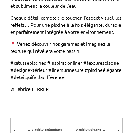
t
et subliment la couleur de l’eau.
i
Chaque détail compte : le toucher, l’aspect visuel, les
o
reflets… Pour une piscine à la fois élégante, durable
n
et parfaitement intégrée à votre environnement.
P
Venez découvrir nos gammes et imaginez la
i
texture qui révélera votre bassin.
s
#catussepiscines #inspirationliner #texturespiscine
c
#designextérieur #linersurmesure #piscineélégante
i
#détailquifaitladifférence
n
e
© Fabrice FERRER
s
Article précédent
Article suivant