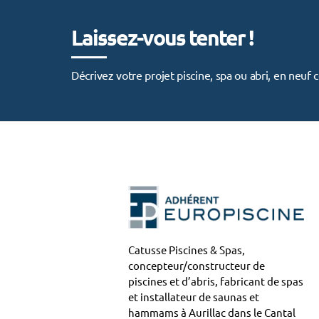
i
Laissez-vous tenter !
n
Décrivez votre projet piscine, spa ou abri, en neu
e
s
Catusse Piscines & Spas,
concepteur/constructeur de
piscines et d’abris, fabricant de spas
et installateur de saunas et
hammams à Aurillac dans le Cantal