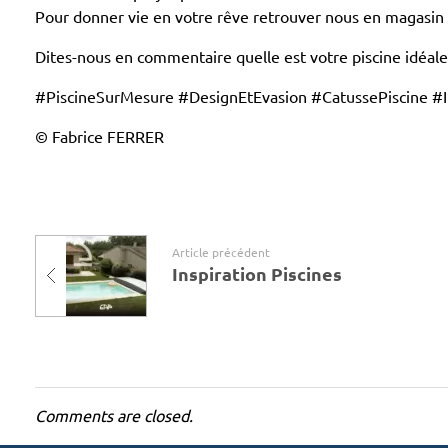
i
Pour donner vie en votre rêve retrouver nous en magasin o
r
Dites-nous en commentaire quelle est votre piscine idéale
#PiscineSurMesure #DesignEtEvasion #CatussePiscine #I
a
© Fabrice FERRER
t
i
o
Article précédent
n
Inspiration Piscines
P
i
s
Comments are closed.
c