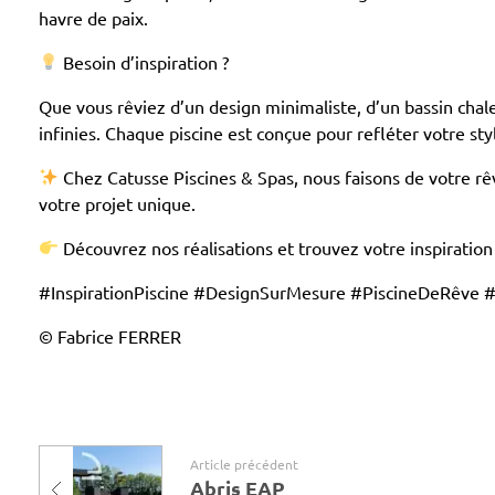
i
havre de paix.
r
Besoin d’inspiration ?
Que vous rêviez d’un design minimaliste, d’un bassin chal
a
infinies. Chaque piscine est conçue pour refléter votre sty
t
Chez Catusse Piscines & Spas, nous faisons de votre rêv
i
votre projet unique.
o
Découvrez nos réalisations et trouvez votre inspiration
#InspirationPiscine #DesignSurMesure #PiscineDeRêve #
n
© Fabrice FERRER
P
i
s
Article précédent
c
Abris EAP