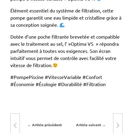
v
Élément essentiel du système de filtration, cette
i
pompe garantit une eau limpide et cristalline grâce à
t
sa conception soignée.
e
Dotée d’une poche filtrante brevetée et compatible
s
avec le traitement au sel, l’ »Optima VS » répondra
s
parfaitement à toutes vos exigences. Son écran
e
intuitif vous permet de contrôle avec facilité votre
v
vitesse de filtration.
a
#PompePiscine #VitesseVariable #Confort
r
#Économie #Écologie #Durabilité #Filtration
i
a
b
l
e
Article précédent
Article suivant
O