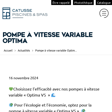
Être rappelé
Photothèque
Catalogue
Pompe à vitesse variable
Optima
Accueil
Actualités
Pompe à vitesse variable Optim...
P
16 novembre 2024
o
m
Choisissez l’efficacité avec nos pompes à vitesse
p
variable « Optima VS »
e
Pour l’écologie et l’économie, optez pour la
à
pompe à vitesse variable « Optima VS ».