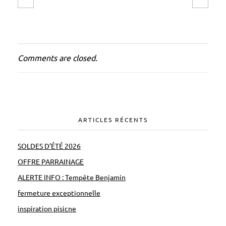
p
t
i
m
Comments are closed.
a
ARTICLES RÉCENTS
SOLDES D’ÉTÉ 2026
OFFRE PARRAINAGE
ALERTE INFO : Tempête Benjamin
fermeture exceptionnelle
inspiration pisicne