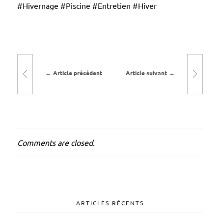
#Hivernage #Piscine #Entretien #Hiver
g
e
p
i
s
Article précédent
Article suivant
c
i
n
e
Comments are closed.
ARTICLES RÉCENTS