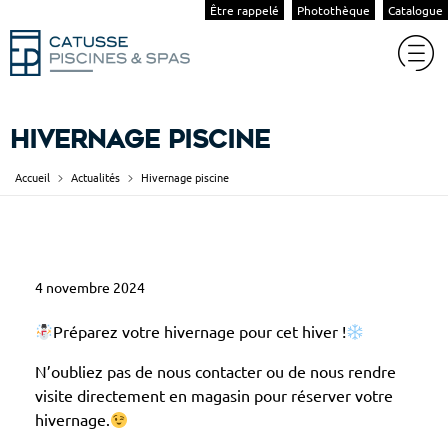
Être rappelé
Photothèque
Catalogue
Hivernage piscine
Accueil
Actualités
Hivernage piscine
H
4 novembre 2024
i
v
Préparez votre hivernage pour cet hiver !
e
N’oubliez pas de nous contacter ou de nous rendre
r
visite directement en magasin pour réserver votre
n
hivernage.
a