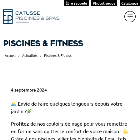
Être rappelé
Photothèque
Catalogue
Piscines & Fitness
Accueil
Actualités
Piscines & Fitness
P
4 septembre 2024
i
s
Envie de faire quelques longueurs depuis votre
c
jardin ?
i
Profitez de nos couloirs de nage pour vous remettre
n
en forme sans quitter le confort de votre maison !
e
Grâce à nos piscines, allier les bienfaits de l’eau, tels