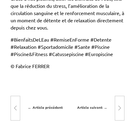
s
que la réduction du stress, l’amélioration de la
circulation sanguine et le renforcement musculaire, à
&
un moment de détente et de relaxation directement
F
depuis chez vous.
i
t
#BienfaitsDeLEau #RemiseEnForme #Detente
#Relaxation #Sportadomicile #Sante #Piscine
n
#Piscine&Fitness #Catussepiscine #Europiscine
e
s
© Fabrice FERRER
s
Article précédent
Article suivant