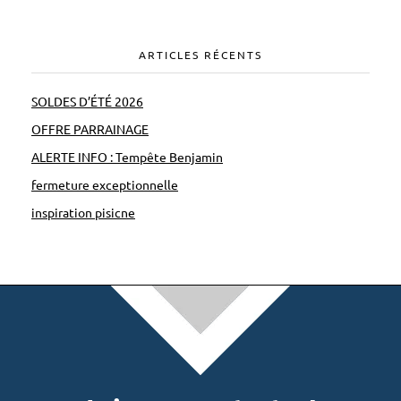
e
2
ARTICLES RÉCENTS
s
e
SOLDES D’ÉTÉ 2026
p
OFFRE PARRAINAGE
t
ALERTE INFO : Tempête Benjamin
e
fermeture exceptionnelle
m
inspiration pisicne
b
r
e
1
0
h