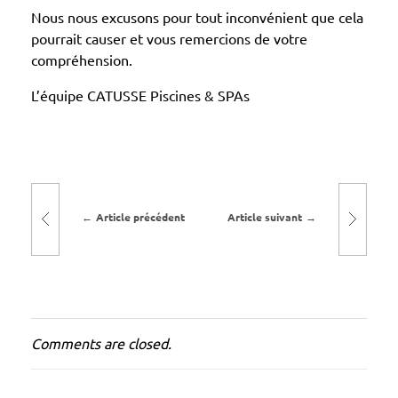
u
Nous nous excusons pour tout inconvénient que cela
r
pourrait causer et vous remercions de votre
compréhension.
e
e
L’équipe CATUSSE Piscines & SPAs
x
c
e
p
t
Article précédent
Article suivant
i
o
n
n
e
Comments are closed.
l
l