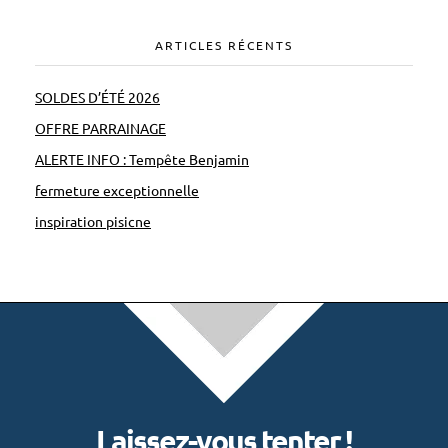
n
n
ARTICLES RÉCENTS
e
SOLDES D’ÉTÉ 2026
c
t
OFFRE PARRAINAGE
é
ALERTE INFO : Tempête Benjamin
e
fermeture exceptionnelle
s
inspiration pisicne
Laissez-vous tenter !