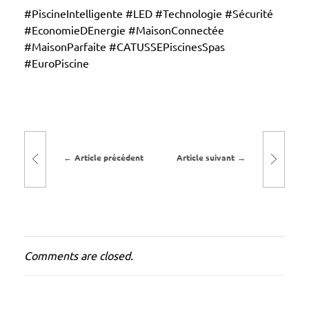
e
#PiscineIntelligente #LED #Technologie #Sécurité
s
#EconomieDEnergie #MaisonConnectée
#MaisonParfaite #CATUSSEPiscinesSpas
a
#EuroPiscine
v
e
c
l
u
Article précédent
Article suivant
m
i
è
r
e
Comments are closed.
s
c
o