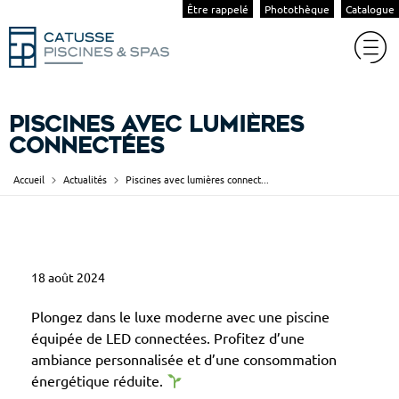
Être rappelé
Photothèque
Catalogue
Piscines avec lumières
connectées
Accueil
Actualités
Piscines avec lumières connect...
P
18 août 2024
i
s
Plongez dans le luxe moderne avec une piscine
c
équipée de LED connectées. Profitez d’une
ambiance personnalisée et d’une consommation
i
énergétique réduite.
n