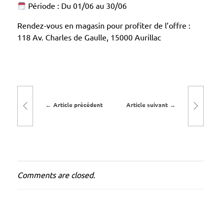
Période : Du 01/06 au 30/06
d
e
Rendez-vous en magasin pour profiter de l’offre :
l
118 Av. Charles de Gaulle, 15000 Aurillac
’
e
a
u
Article précédent
Article suivant
o
f
f
e
r
Comments are closed.
t
e