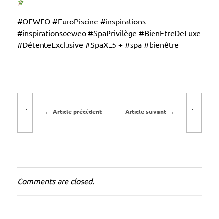
O
#OEWEO #EuroPiscine #inspirations
P
#inspirationsoeweo #SpaPrivilège #BienEtreDeLuxe
r
#DétenteExclusive #SpaXL5 + #spa #bienêtre
i
v
i
l
è
Article précédent
Article suivant
g
e
X
L
5
Comments are closed.
+