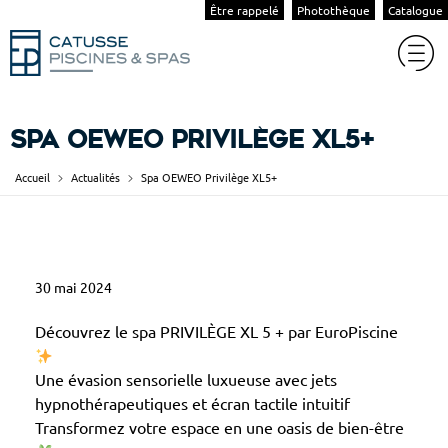
Être rappelé
Photothèque
Catalogue
Spa OEWEO Privilège XL5+
Accueil
Actualités
Spa OEWEO Privilège XL5+
S
30 mai 2024
p
a
Découvrez le spa PRIVILÈGE XL 5 + par EuroPiscine
O
Une évasion sensorielle luxueuse avec jets
E
hypnothérapeutiques et écran tactile intuitif
W
Transformez votre espace en une oasis de bien-être
E