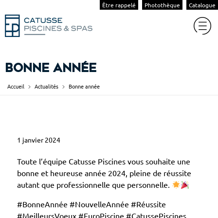
Être rappelé
Photothèque
Catalogue
Bonne année
Accueil
Actualités
Bonne année
B
1 janvier 2024
o
n
Toute l’équipe Catusse Piscines vous souhaite une
n
bonne et heureuse année 2024, pleine de réussite
autant que professionnelle que personnelle.
e
a
#BonneAnnée #NouvelleAnnée #Réussite
n
#MeilleursVoeux #EuroPiscine #CatussePiscines