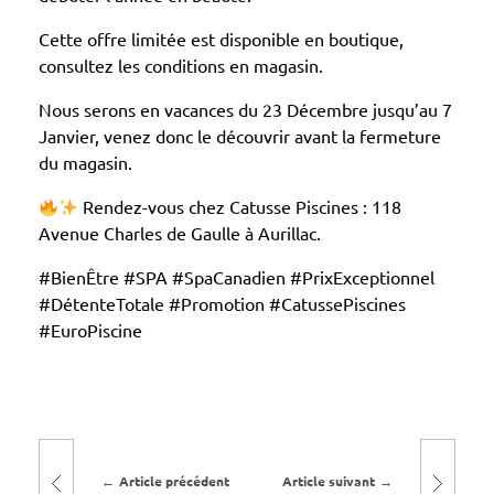
c
Cette offre limitée est disponible en boutique,
l
consultez les conditions en magasin.
u
Nous serons en vacances du 23 Décembre jusqu’au 7
s
Janvier, venez donc le découvrir avant la fermeture
v
du magasin.
i
e
Rendez-vous chez Catusse Piscines : 118
Avenue Charles de Gaulle à Aurillac.
S
P
#BienÊtre #SPA #SpaCanadien #PrixExceptionnel
A
#DétenteTotale #Promotion #CatussePiscines
E
#EuroPiscine
S
3
0
3
Article précédent
Article suivant