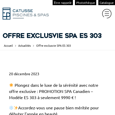
Être rappelé
Photothèque
Catalogue
Offre exclusvie SPA ES 303
Accueil
Actualités
Offre exclusvie SPA ES 303
O
20 décembre 2023
f
f
Plongez dans le luxe de la sérénité avec notre
r
offre exclusive : PROMOTION SPA Canadien –
Modèle ES 303 à seulement 9990 € !
e
e
Accordez-vous une pause bien méritée pour
x
débuter l’année en beauté.