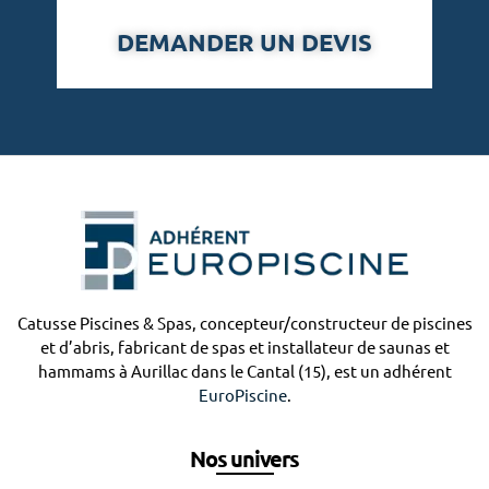
m
DEMANDER UN DEVIS
a
t
i
q
u
e
Catusse Piscines & Spas, concepteur/constructeur de piscines
et d’abris, fabricant de spas et installateur de saunas et
hammams à Aurillac dans le Cantal (15), est un adhérent
EuroPiscine
.
Nos univers