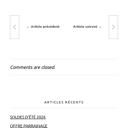
e
r
t
Article précédent
Article suivant
u
r
e
,
u
Comments are closed.
n
d
e
s
i
ARTICLES RÉCENTS
g
n
SOLDES D’ÉTÉ 2026
d
OFFRE PARRAINAGE