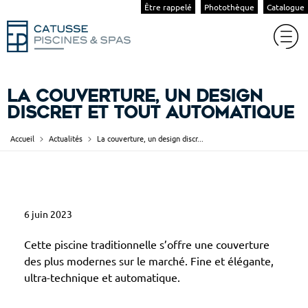
Être rappelé
Photothèque
Catalogue
La couverture, un design
discret et tout automatique
Accueil
Actualités
La couverture, un design discr...
L
6 juin 2023
a
c
Cette piscine traditionnelle s’offre une couverture
o
des plus modernes sur le marché. Fine et élégante,
ultra-technique et automatique.
u
v