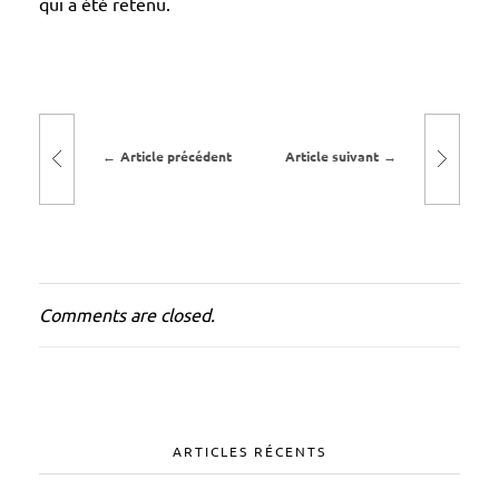
qui a été retenu.
u
x
d
’
a
Article précédent
Article suivant
m
b
i
a
n
Comments are closed.
c
e
s
a
q
ARTICLES RÉCENTS
u