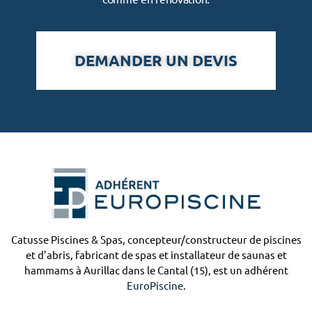
p
i
s
DEMANDER UN DEVIS
c
i
n
e
Catusse Piscines & Spas, concepteur/constructeur de piscines
et d’abris, fabricant de spas et installateur de saunas et
hammams à Aurillac dans le Cantal (15), est un adhérent
EuroPiscine
.