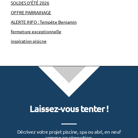
SOLDES D’ÉTÉ 2026
a
t
OFFRE PARRAINAGE
i
ALERTE INFO : Tempête Benjamin
q
fermeture exceptionnelle
u
inspiration pisicne
e
s
p
o
u
r
c
Laissez-vous tenter !
e
t
t
Décrivez votre projet piscine, spa ou abri, en neuf
e
comme en rénovation.