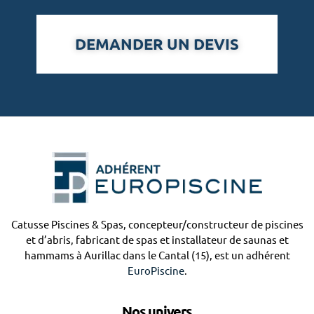
l
a
DEMANDER UN DEVIS
1
7
e
é
d
i
t
i
o
n
Catusse Piscines & Spas, concepteur/constructeur de piscines
et d’abris, fabricant de spas et installateur de saunas et
!
hammams à Aurillac dans le Cantal (15), est un adhérent
EuroPiscine
.
Nos univers