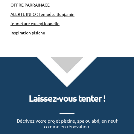
d
OFFRE PARRAINAGE
u
ALERTE INFO : Tempête Benjamin
S
fermeture exceptionnelle
p
inspiration pisicne
a
2
0
2
2
:
p
Laissez-vous tenter !
l
a
c
Décrivez votre projet piscine, spa ou abri, en neuf
e
comme en rénovation.
à