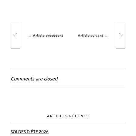
é
e
s
d
Article précédent
Article suivant
e
l
a
P
i
Comments are closed.
s
c
i
n
e
ARTICLES RÉCENTS
e
t
SOLDES D’ÉTÉ 2026