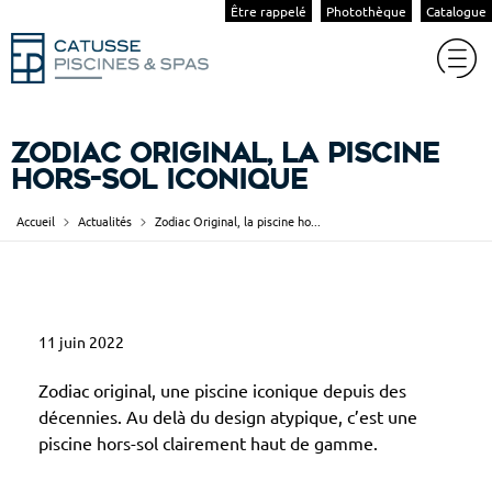
Être rappelé
Photothèque
Catalogue
Zodiac Original, la piscine
hors-sol iconique
Accueil
Actualités
Zodiac Original, la piscine ho...
Z
11 juin 2022
o
d
Zodiac original, une piscine iconique depuis des
i
décennies. Au delà du design atypique, c’est une
piscine hors-sol clairement haut de gamme.
a
c