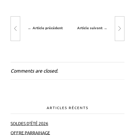
O
r
i
Article précédent
Article suivant
g
i
n
a
l
Comments are closed.
,
l
a
p
i
ARTICLES RÉCENTS
s
c
SOLDES D’ÉTÉ 2026
i
OFFRE PARRAINAGE