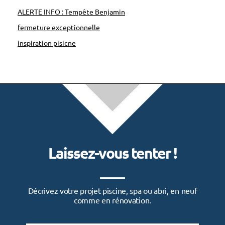
n
ALERTE INFO : Tempête Benjamin
e
fermeture exceptionnelle
h
inspiration pisicne
o
r
s
-
s
o
l
Laissez-vous tenter !
i
c
o
Décrivez votre projet piscine, spa ou abri, en neuf
n
comme en rénovation.
i
q