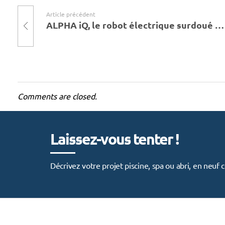
l
Article précédent
ALPHA iQ, le robot électrique surdoué de Zodiac
e
s
s
o
Comments are closed.
l
u
Laissez-vous tenter !
t
Décrivez votre projet piscine, spa ou abri, en neu
i
o
n