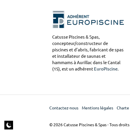
s
p
o
Catusse Piscines & Spas,
concepteur/constructeur de
u
piscines et d’abris, fabricant de spas
et installateur de saunas et
r
hammams à Aurillac dans le Cantal
c
(15), est un adhérent
EuroPiscine
.
h
a
u
Contactez-nous
Mentions légales
Charte 
f
© 2026 Catusse Piscines & Spas - Tous droits