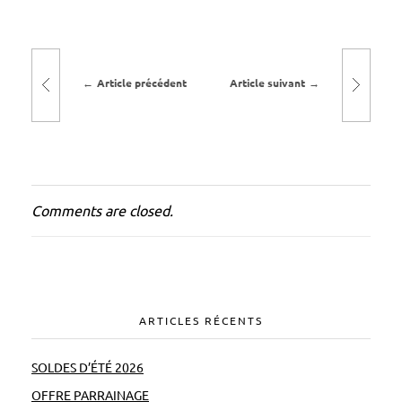
i
r
a
Article précédent
Article suivant
g
e
d
e
p
Comments are closed.
i
s
c
i
n
ARTICLES RÉCENTS
e
p
SOLDES D’ÉTÉ 2026
o
OFFRE PARRAINAGE