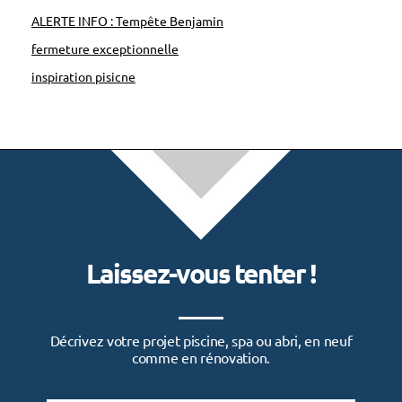
u
ALERTE INFO : Tempête Benjamin
r
fermeture exceptionnelle
l
inspiration pisicne
a
b
e
a
u
t
é
Laissez-vous tenter !
d
e
s
Décrivez votre projet piscine, spa ou abri, en neuf
y
comme en rénovation.
e
u