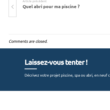
Article précédent
a
Quel abri pour ma piscine ?
b
r
i
Comments are closed.
p
o
Laissez-vous tenter !
u
Décrivez votre projet piscine, spa ou abri, en neu
r
m
a
p