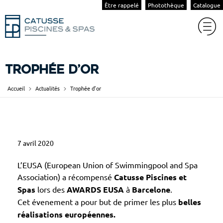
Être rappelé
Photothèque
Catalogue
Trophée d’or
Accueil
Actualités
Trophée d’or
T
7 avril 2020
r
o
L’EUSA (European Union of Swimmingpool and Spa
p
Association) a récompensé
Catusse Piscines et
Spas
lors des
AWARDS EUSA
à
Barcelone
.
h
Cet évenement a pour but de primer les plus
belles
é
réalisations européennes.
e